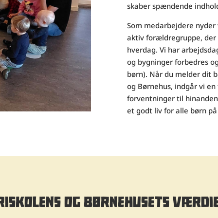
skaber spændende indhold
Som medarbejdere nyder v
aktiv forældregruppe, der 
hverdag. Vi har arbejdsd
og bygninger forbedres og 
børn). Når du melder dit ba
og Børnehus, indgår vi en 
forventninger til hinande
et godt liv for alle børn på
RISKOLENS OG BØRNEHUSETS VÆRDI