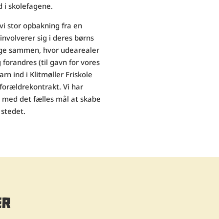
 i skolefagene.
i stor opbakning fra en
involverer sig i deres børns
age sammen, hvor udearealer
forandres (til gavn for vores
rn ind i Klitmøller Friskole
forældrekontrakt. Vi har
n med det fælles mål at skabe
 stedet.
ER