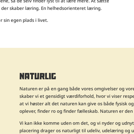
e, så de selv finder lyst til at lære mere. At sætte
 der skaber læring. En helhedsorienteret læring.
sin egen plads i livet.
NATURLIG
Naturen er på en gang både vores omgivelser og vores
skaber vi et gensidigt værdiforhold, hvor vi viser res
at vi høster alt det naturen kan give os både fysisk og
oplever, finder ro og finder fælleskab. Naturen er den
Vi kan ikke komme uden om det, og vi nyder og udny
placering drager os naturligt til udeliv, udelæring og 