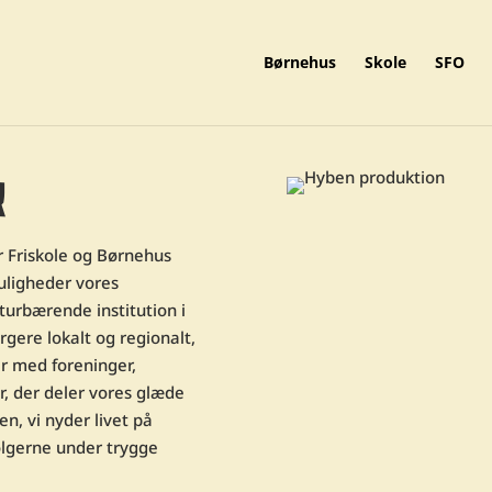
Børnehus
Skole
SFO
R
r Friskole og Børnehus
muligheder vores
urbærende institution i
rgere lokalt og regionalt,
r med foreninger,
r, der deler vores glæde
en, vi nyder livet på
ølgerne under trygge