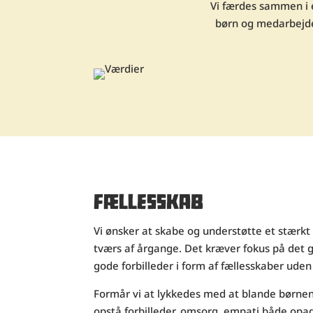
Vi færdes sammen i e
børn og medarbejder
FÆLLESSKAB
Vi ønsker at skabe og understøtte et stærk
tværs af årgange. Det kræver fokus på de
gode forbilleder i form af fællesskaber uden
Formår vi at lykkedes med at blande børnen
opstå forbilleder, omsorg, empati både opa