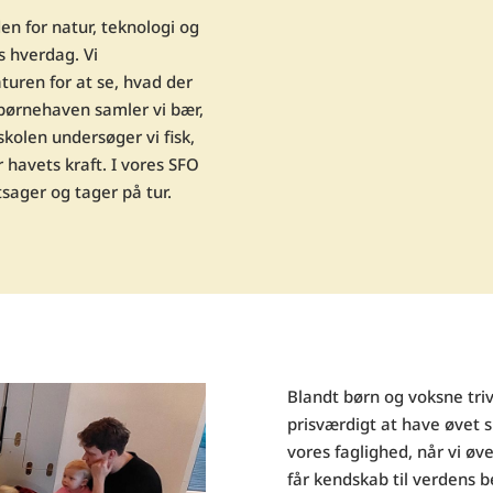
en for natur, teknologi og
s hverdag. Vi
uren for at se, hvad der
I børnehaven samler vi bær,
 skolen undersøger vi fisk,
 havets kraft. I vores SFO
tsager og tager på tur.
Blandt børn og voksne triv
prisværdigt at have øvet 
vores faglighed, når vi øv
får kendskab til verdens 