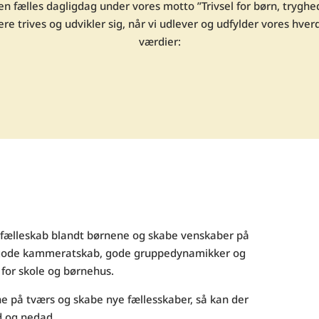
n fælles dagligdag under vores motto ”Trivsel for børn, tryghed
e trives og udvikler sig, når vi udlever og udfylder vores hver
værdier:
t fælleskab blandt børnene og skabe venskaber på
t gode kammeratskab, gode gruppedynamikker og
 for skole og børnehus.
e på tværs og skabe nye fællesskaber, så kan der
d og nedad.