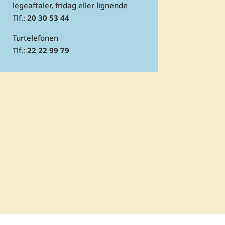
legeaftaler, fridag eller lignende
Tlf.:
20 30 53 44
Turtelefonen
Tlf.:
22 22 99 79