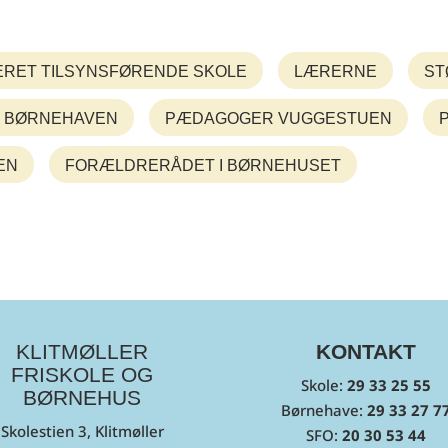
ERET TILSYNSFØRENDE SKOLE
LÆRERNE
ST
 BØRNEHAVEN
PÆDAGOGER VUGGESTUEN
EN
FORÆLDRERÅDET I BØRNEHUSET
KLITMØLLER
KONTAKT
FRISKOLE OG
Skole:
29 33 25 55
BØRNEHUS
Børnehave:
29 33 27 7
Skolestien 3, Klitmøller
SFO:
20 30 53 44