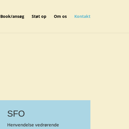
Book/ansøg
Støt op
Om os
Kontakt
SFO
Henvendelse vedrørende