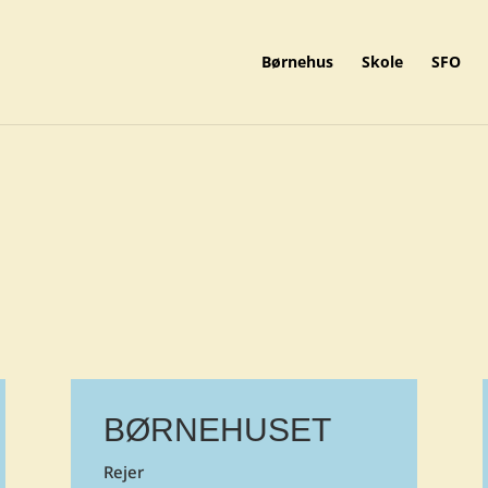
Børnehus
Skole
SFO
BØRNEHUSET
Rejer