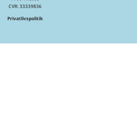
CVR:
33339836
Privatlivspolitik