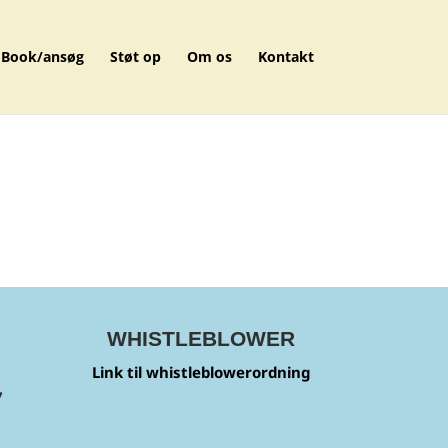
Book/ansøg
Støt op
Om os
Kontakt
WHISTLEBLOWER
Link til whistleblowerordning
7