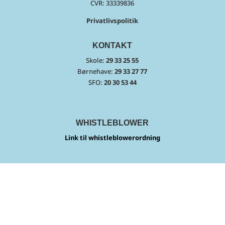
CVR:
33339836
Privatlivspolitik
KONTAKT
Skole:
29 33 25 55
Børnehave:
29 33 27 77
SFO:
20 30 53 44
WHISTLEBLOWER
Link til whistleblowerordning