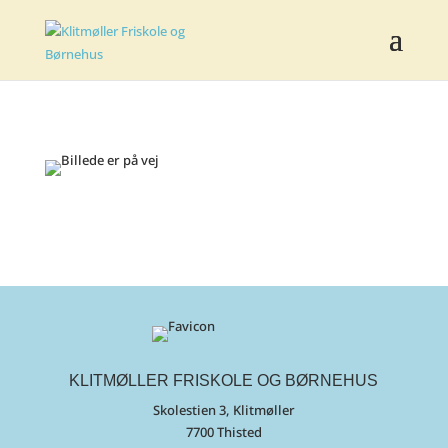
KLITMØLLER FRISKOLE OG BØRNEHUS
Skolestien 3, Klitmøller
7700 Thisted